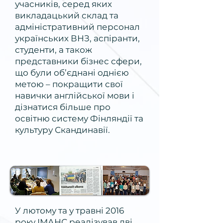
учасників, серед яких
викладацький склад та
адміністративний персонал
українських ВНЗ, аспіранти,
студенти, а також
представники бізнес сфери,
що були об’єднані однією
метою – покращити свої
навички англійської мови і
дізнатися більше про
освітню систему Фінляндії та
культуру Скандинавії.
У лютому та у травні 2016
року ІМАНС реалізував дві