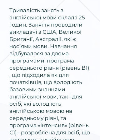
Тривалість занять з
англійської мови склала 25
годин. Заняття проводили
викладачі з США, Великої
Британії, Австралії, які є
носіями мови. Навчання
відбувалося за двома
програмами: програма
середнього рівня (рівень В1)
, що підходила як для
початківців, що володіють
базовими знаннями
англійської мови, так і для
осіб, які володіють
англійською мовою на
середньому рівні, та
програма «Інтенсив» (рівень
С1)– розроблена для осіб, що
володіють англійською