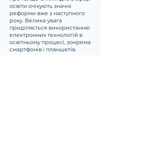
освіти очікують значні
реформи вже з наступного
року. Велика увага
приділяється використанню
електронних технологій в
освітньому процесі, зокрема
смартфонів і планшетів.
Також, учасники стажування
відвідали середню школу,
гімназію та в університет
Сатакунти. В даному
університеті навчання може
вестися онлайн: лекції,
іспити, вправи проводяться
в спеціальній системі, в якій
вчитель має безпосередній
контакт з кожним студентом,
що дозволяє підвищити