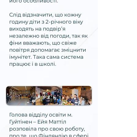
його особливості.
Слід відзначити, що кожну
годину діти з 2-річного віку
виходять на подвір’я
незалежно від погоди, так як
фіни вважають, що свіже
повітря допомагає зміцнити
імунітет. Така сама система
працює і в школі.
Голова відділу освіти м.
Гуйтінен – Ейя Маттіл
розповіла про свою роботу,
про те, що Фінляндію в сфері