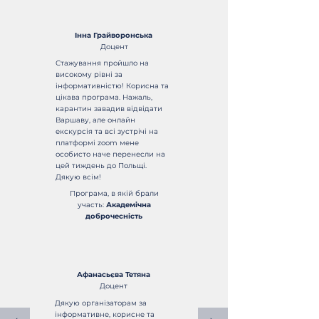
Iнна Грайворонська
Доцент
Стажування пройшло на
високому рiвнi за
iнформативнiстю! Корисна та
цiкава програма. Нажаль,
карантин завадив вiдвiдати
Варшаву, але онлайн
екскурсiя та всi зустрiчi на
платформi zoom мене
особисто наче перенесли на
цей тиждень до Польщi.
Дякую всiм!
Програма, в якій брали
участь:
Академічна
доброчесність
Афанасьєва Тетяна
Доцент
Дякую організаторам за
інформативне, корисне та