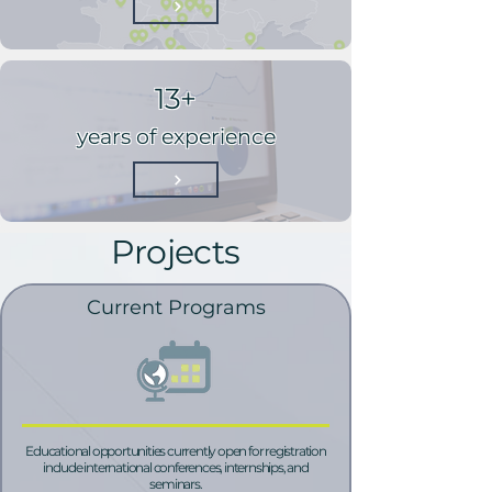
13+
years of experience
Projects
Current Programs
Educational opportunities currently open for registration
include international conferences, internships, and
seminars.