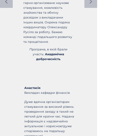
гарно організоване наукове
стажування, можливість
знайомства та обміну
досвідом з викладачами
інших вишів. Окрема подяка
координатору Олександру
Русіло за роботу. Бажаю
команді подальшого розвитку
та процвітання.
Програма, в якій брали
участь:
Академічна
доброчесність
Анастасія
Викладач кафедри фінансів
Дуже вдячна організаторам
стажування за високий рівень
проведення заходу в такий не
легкий для країни час. Надана
інформація є надзвичайно
актуальною і корисною!дуже
сподіваюсь на подальшу
співпрацю!