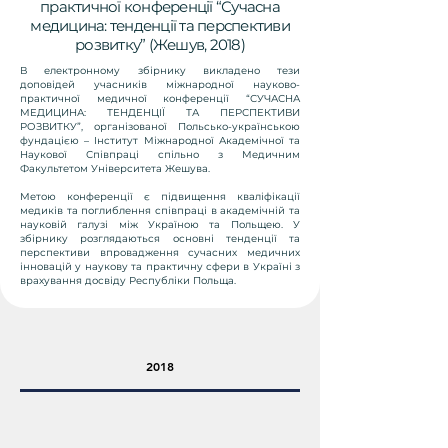
практичної конференції “Сучасна
медицина: тенденції та перспективи
розвитку” (Жешув, 2018)
В електронному збірнику викладено тези
доповідей учасників міжнародної науково-
практичної медичної конференції “СУЧАСНА
МЕДИЦИНА: ТЕНДЕНЦІЇ ТА ПЕРСПЕКТИВИ
РОЗВИТКУ”, організованої Польсько-українською
фундацією – Інститут Міжнародної Академічної та
Наукової Співпраці спільно з Медичним
Факультетом Університета Жешува.
Метою конференції є підвищення кваліфікації
медиків та поглиблення співпраці в академічній та
науковій галузі між Україною та Польщею. У
збірнику розглядаються основні тенденції та
перспективи впровадження сучасних медичних
інновацій у наукову та практичну сфери в Україні з
врахування досвіду Республіки Польща.
2018