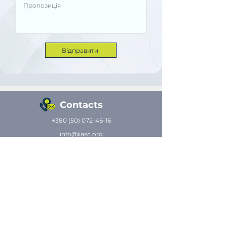
Відправити
Contacts
+380 (50) 072-46-16
info@iiasc.org
79026, Україна, м.Львів,
вул. Окружна, 57а, офіс 405
Subscribe to news