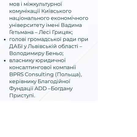
мов і міжкультурної
комунікації Київського
національного економічного
університету імені Вадима
Гетьмана – Лесі Грицяк;
голові громадської ради при
ДАБІ у Львівській області –
Володимиру Беньо;
власнику юридичної
консалтингової компанії
BPRS Consulting (Польща),
керівнику Благодійної
Фундації ADD –Богдану
Приступі.
ІМАНС завжди відкритий
до співпраці з кожним із