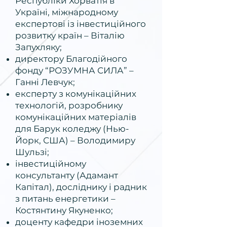
Республіки Хорватія в
Україні, міжнародному
експертові із інвестиційного
розвитку країн – Віталію
Запухляку;
директору Благодійного
фонду “РОЗУМНА СИЛА” –
Ганні Левчук;
експерту з комунікаційних
технологій, розробнику
комунікаційних матеріалів
для Барук коледжу (Нью-
Йорк, США) – Володимиру
Шульзі;
інвестиційному
консультанту (Адамант
Капітал), досліднику і радник
з питань енергетики –
Костянтину Якуненко;
доценту кафедри іноземних