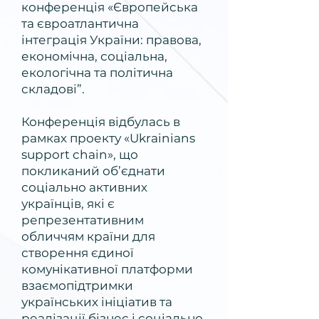
конференція «Європейська
та євроатлантична
інтеграція України: правова,
економічна, соціальна,
екологічна та політична
складові”.
Конференція відбулась в
рамках проекту «Ukrainians
support chain», що
покликаний об’єднати
соціально активних
українців, які є
репрезентативним
обличчям країни для
створення єдиної
комунікативної платформи
взаємопідтримки
українських ініціатив та
реалізації бізнес і соціально